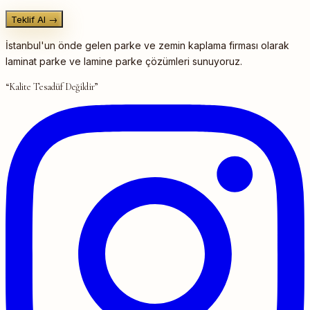
Teklif Al →
İstanbul'un önde gelen parke ve zemin kaplama firması olarak
laminat parke ve lamine parke çözümleri sunuyoruz.
“Kalite Tesadüf Değildir”