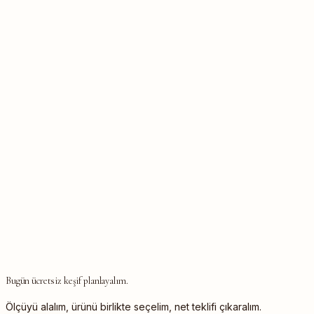
Bugün ücretsiz keşif planlayalım.
Ölçüyü alalım, ürünü birlikte seçelim, net teklifi çıkaralım.