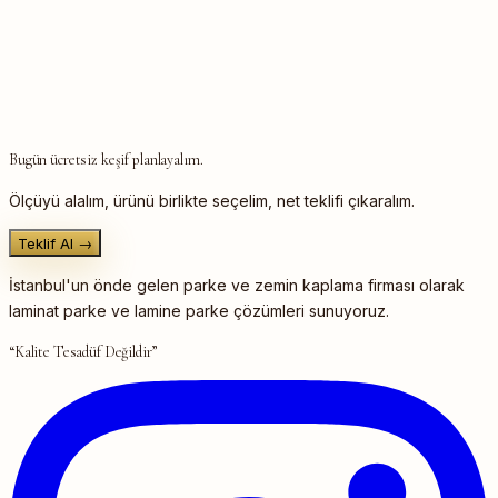
Bugün ücretsiz keşif planlayalım.
Ölçüyü alalım, ürünü birlikte seçelim, net teklifi çıkaralım.
Teklif Al →
İstanbul'un önde gelen parke ve zemin kaplama firması olarak
laminat parke ve lamine parke çözümleri sunuyoruz.
“Kalite Tesadüf Değildir”