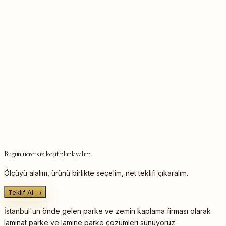
Bugün ücretsiz keşif planlayalım.
Ölçüyü alalım, ürünü birlikte seçelim, net teklifi çıkaralım.
Teklif Al →
İstanbul'un önde gelen parke ve zemin kaplama firması olarak
laminat parke ve lamine parke çözümleri sunuyoruz.