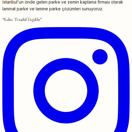
İstanbul'un önde gelen parke ve zemin kaplama firması olarak
laminat parke ve lamine parke çözümleri sunuyoruz.
“Kalite Tesadüf Değildir”