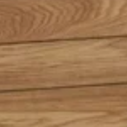
 & HERRINGBONE
Herringbone Olympos -