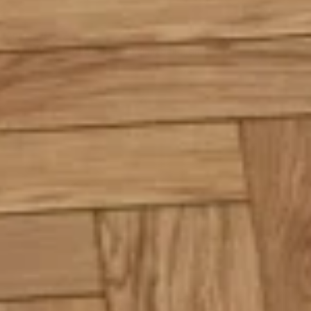
Ana Sayfa
Ürünler
Projeler
Blog
S.S.S
Hakkımızda
İletişim