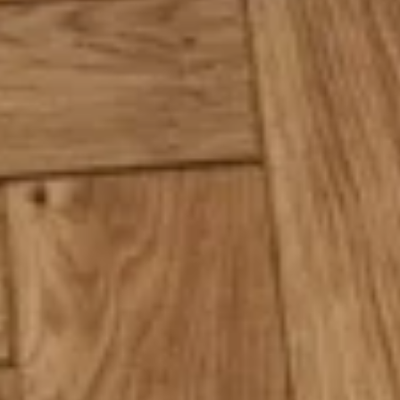
Chevbone Olympos -
Chevron Walnut Natural - Ceviz Natural
Chevron Antiphellos -
Chevron Aspendos -
Herringbone Nysa -
Herringbone Olympos -
Herringbone Yesemek -