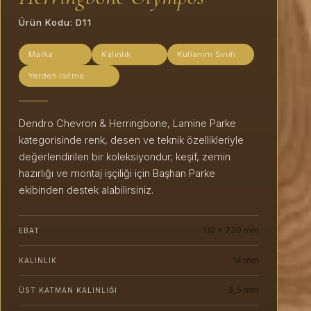
Ürün Kodu:
D11
Marka
Dendro
Kalınlık
14 mm
Kullanım Sınıfı
E1
Yerden Isıtma
Uygun
Dendro Chevron & Herringbone, Lamine Parke
kategorisinde renk, desen ve teknik özellikleriyle
değerlendirilen bir koleksiyondur; keşif, zemin
hazırlığı ve montaj işçiliği için Başhan Parke
ekibinden destek alabilirsiniz.
110 x 730 mm
EBAT
14 mm
KALINLIK
3,5 mm
ÜST KATMAN KALINLIĞI