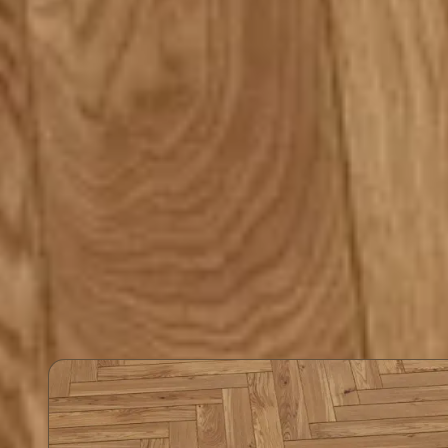
Kullanım Alanı
Dayan
Ev ve ofis gibi günlük kullanımın yoğun
E1 kullanım
olduğu alanlar için uygundur.
aşınmaya k
rahatlıkla 
Herrin