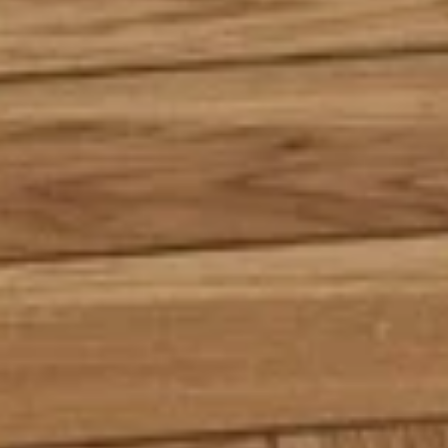
Büyüt
DIĞER RENK SEÇENEKLERI (
11
)
Chevron & Herringbone koleksiyonundaki farklı renkleri inceleyin.