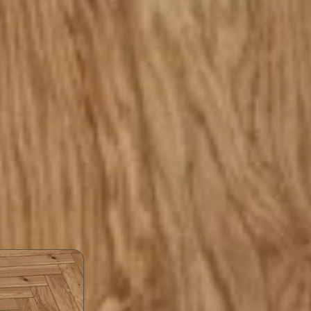
Teknik Özellikler ve Kullanım Alanları
ıklılık
Görünüm
 sınıfıyla; çizilme, darbe ve
Doğal ahşap dokusu ve mat yüz
arşı gündelik kullanımda
mekâna sıcak, sade bir görünüm 
dayanır.
gbone Olympos - rengi hangi alanlar için uy
Dekorasyonla Uyum
Mobilya ve duvar renkleriyle kolayca uyum sağl