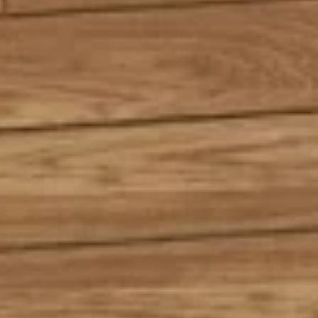
+90 532 211 66 03
Teklif Al
ÜRÜNLER
LAMINE PARKE
DENDRO
CHEVRON
GERI
CHEVRON & HERRINGBONE — TÜM RENKLER