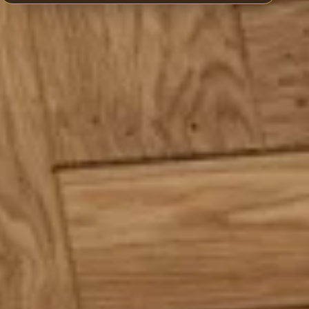
Montaj
eyiyle
Lamba Zıvana kilit sistemiyle çabuk ve
katar.
zahmetsiz döşenir; ek yerleri sıkı ve
sağlam kapanır.
gundur?
ar; modern, minimal ya da klasik her tarza zemin olur.