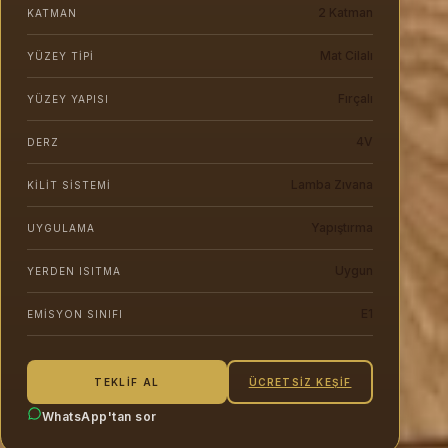
2 Katman
KATMAN
Mat Cilalı
YÜZEY TIPI
Fırçalı
YÜZEY YAPISI
4V
DERZ
Lamba Zıvana
KILIT SISTEMI
Yapıştırma
UYGULAMA
Uygun
YERDEN ISITMA
E1
EMISYON SINIFI
ÜCRETSIZ KEŞIF
TEKLIF AL
WhatsApp'tan sor