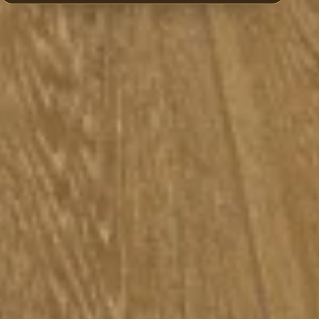
Montaj
eyiyle
Lamba Zıvana kilit sistemiyle çabuk ve
katar.
zahmetsiz döşenir; ek yerleri sıkı ve
sağlam kapanır.
ndur?
ar; modern, minimal ya da klasik her tarza zemin olur.