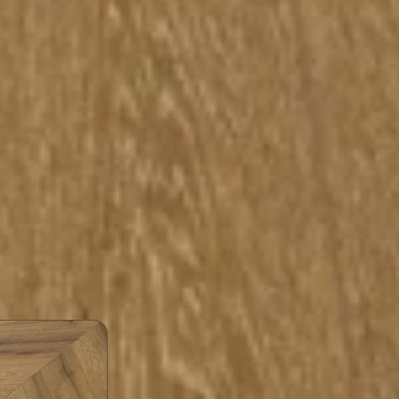
Teknik Özellikler ve Kullanım Alanları
ıklılık
Görünüm
 sınıfıyla; çizilme, darbe ve
Doğal ahşap dokusu ve mat yüz
arşı gündelik kullanımda
mekâna sıcak, sade bir görünüm 
dayanır.
ron Aspendos - rengi hangi alanlar için uygu
Dekorasyonla Uyum
Mobilya ve duvar renkleriyle kolayca uyum sağl