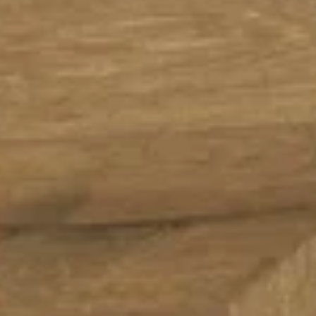
Büyüt
DIĞER RENK SEÇENEKLERI (
11
)
Chevron & Herringbone koleksiyonundaki farklı renkleri inceleyin.