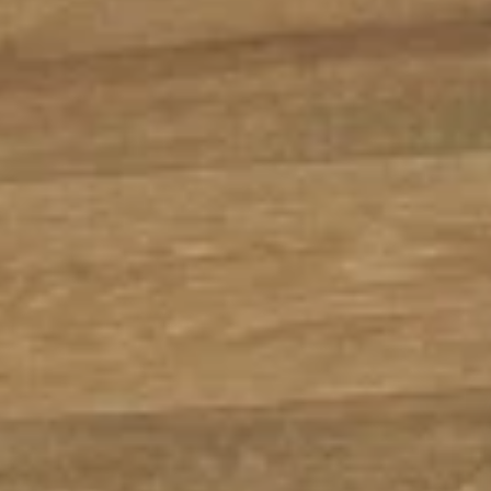
 & HERRINGBONE
Chevron Aspendos -