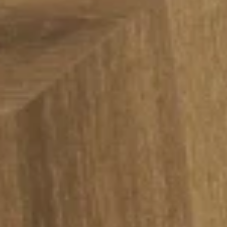
Chevbone Olympos -
Chevron Walnut Natural - Ceviz Natural
Chevron Antiphellos -
Chevron Aspendos -
Herringbone Nysa -
Herringbone Olympos -
Herringbone Yesemek -