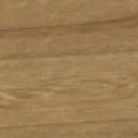
+90 532 211 66 03
Teklif Al
ÜRÜNLER
LAMINE PARKE
DENDRO
CHEVRON
GERI
CHEVRON & HERRINGBONE — TÜM RENKLER