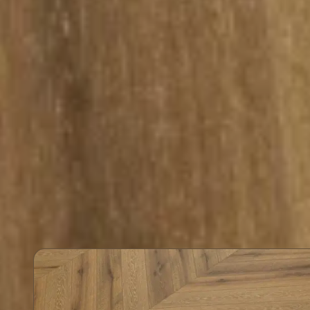
Kullanım Alanı
Dayan
Ev ve ofis gibi günlük kullanımın yoğun
E1 kullanım
olduğu alanlar için uygundur.
aşınmaya k
rahatlıkla 
Chev