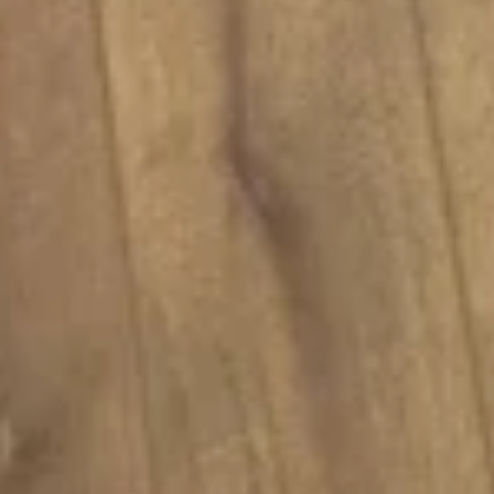
Ana Sayfa
Ürünler
Projeler
Blog
S.S.S
Hakkımızda
İletişim