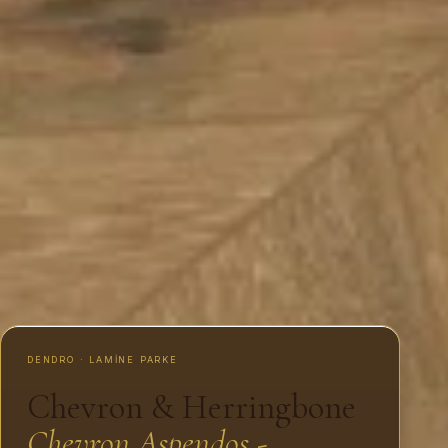
DENDRO · LAMINE PARKE
Chevron & Herringbone
Chevron Aspendos -