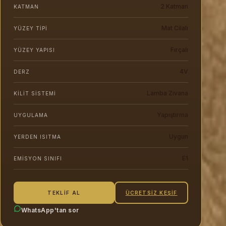
2 Katman
KATMAN
Mat Cilalı
YÜZEY TIPI
Fırçalı
YÜZEY YAPISI
4V
DERZ
Lamba Zıvana
KILIT SISTEMI
Yapıştırma
UYGULAMA
Uygun
YERDEN ISITMA
E1
EMISYON SINIFI
ÜCRETSIZ KEŞIF
TEKLIF AL
WhatsApp'tan sor