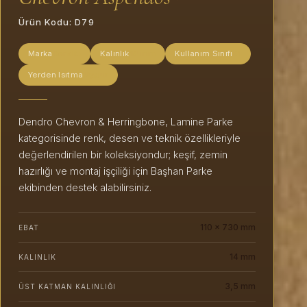
Ürün Kodu:
D79
Marka
Dendro
Kalınlık
14 mm
Kullanım Sınıfı
E1
Yerden Isıtma
Uygun
Dendro Chevron & Herringbone, Lamine Parke
kategorisinde renk, desen ve teknik özellikleriyle
değerlendirilen bir koleksiyondur; keşif, zemin
hazırlığı ve montaj işçiliği için Başhan Parke
ekibinden destek alabilirsiniz.
110 x 730 mm
EBAT
14 mm
KALINLIK
3,5 mm
ÜST KATMAN KALINLIĞI