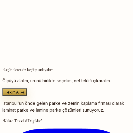
Bugün ücretsiz keşif planlayalım.
Ölçüyü alalım, ürünü birlikte seçelim, net teklifi çıkaralım.
Teklif Al →
İstanbul'un önde gelen parke ve zemin kaplama firması olarak
laminat parke ve lamine parke çözümleri sunuyoruz.
“Kalite Tesadüf Değildir”