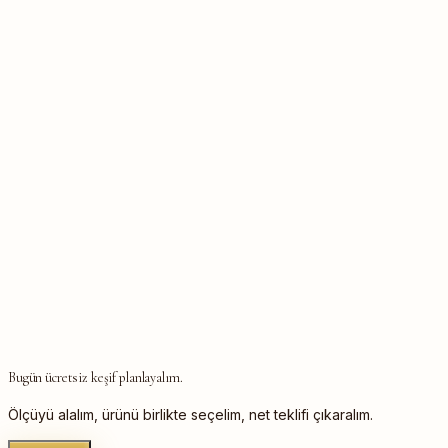
Bugün ücretsiz keşif planlayalım.
Ölçüyü alalım, ürünü birlikte seçelim, net teklifi çıkaralım.