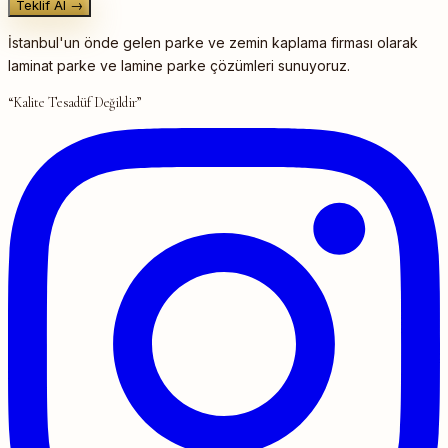
Teklif Al →
İstanbul'un önde gelen parke ve zemin kaplama firması olarak
laminat parke ve lamine parke çözümleri sunuyoruz.
“Kalite Tesadüf Değildir”