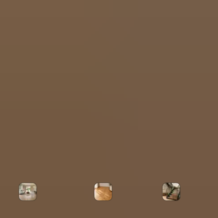
Ferahlık ve Estetik
Mat yüzeyi ışığı yumuşatır, göz yormaz; odaya dingin ve
dengeli bir zemin kazandırır.
Aynı Kategoride Diğer Markalar
Diğer Ürün Kategorileri
Laminat Parke
Masif Parke
Ahşap Merd