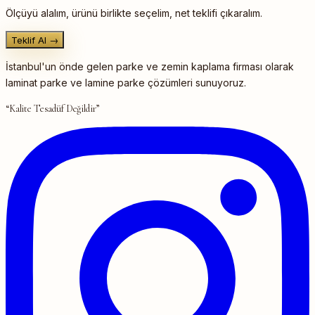
Ölçüyü alalım, ürünü birlikte seçelim, net teklifi çıkaralım.
Teklif Al →
İstanbul'un önde gelen parke ve zemin kaplama firması olarak
laminat parke ve lamine parke çözümleri sunuyoruz.
“Kalite Tesadüf Değildir”