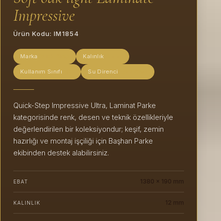
Impressive
Ürün Kodu:
IM1854
Marka
Quick-Step
Kalınlık
12 mm
Kullanım Sınıfı
AC5
Su Direnci
HydroSeal
Quick-Step Impressive Ultra, Laminat Parke
kategorisinde renk, desen ve teknik özellikleriyle
değerlendirilen bir koleksiyondur; keşif, zemin
hazırlığı ve montaj işçiliği için Başhan Parke
ekibinden destek alabilirsiniz.
1380 x 190 mm
EBAT
12 mm
KALINLIK