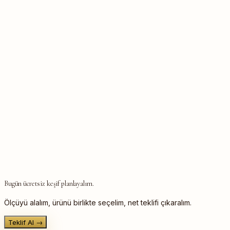
Bugün ücretsiz keşif planlayalım.
Ölçüyü alalım, ürünü birlikte seçelim, net teklifi çıkaralım.
Teklif Al →