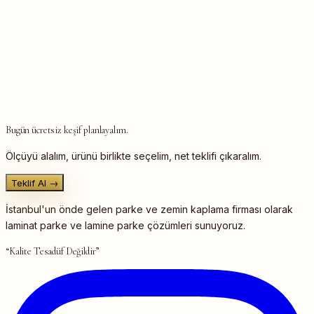
Bugün ücretsiz keşif planlayalım.
Ölçüyü alalım, ürünü birlikte seçelim, net teklifi çıkaralım.
Teklif Al →
İstanbul'un önde gelen parke ve zemin kaplama firması olarak
laminat parke ve lamine parke çözümleri sunuyoruz.
“Kalite Tesadüf Değildir”