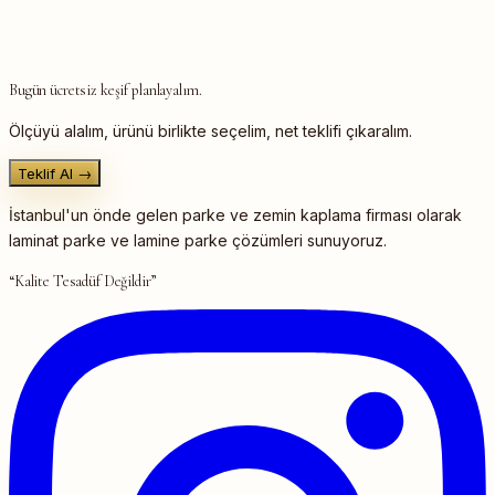
Bugün ücretsiz keşif planlayalım.
Ölçüyü alalım, ürünü birlikte seçelim, net teklifi çıkaralım.
Teklif Al →
İstanbul'un önde gelen parke ve zemin kaplama firması olarak
laminat parke ve lamine parke çözümleri sunuyoruz.
“Kalite Tesadüf Değildir”