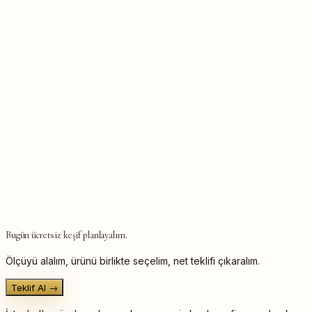
Bugün ücretsiz keşif planlayalım.
Ölçüyü alalım, ürünü birlikte seçelim, net teklifi çıkaralım.
Teklif Al →