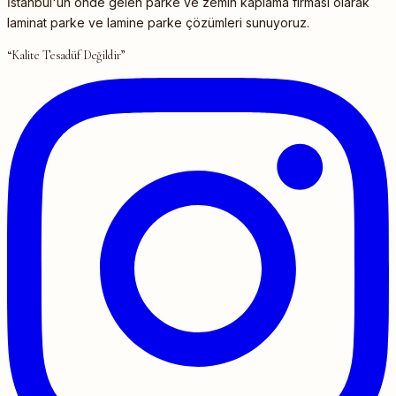
İstanbul'un önde gelen parke ve zemin kaplama firması olarak
laminat parke ve lamine parke çözümleri sunuyoruz.
“Kalite Tesadüf Değildir”