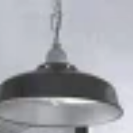
İçeriğe geç