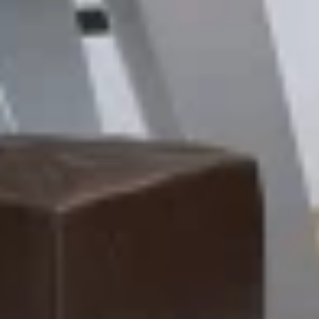
+90 532 211 66 03
Teklif Al
ÜRÜNLER
LAMINAT PARKE
CLASSEN
UBERW
GERI
UBERWOOD — TÜM RENKLER