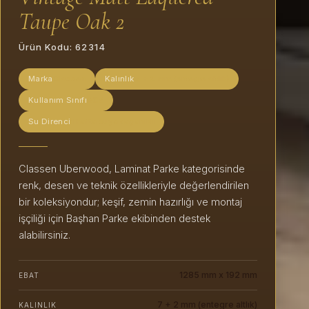
Taupe Oak 2
Ürün Kodu:
62314
Marka
Classen
Kalınlık
7 + 2 mm (entegre altlık)
Kullanım Sınıfı
AC5
Su Direnci
1 hafta suya dayanıklı
Classen Uberwood, Laminat Parke kategorisinde
renk, desen ve teknik özellikleriyle değerlendirilen
bir koleksiyondur; keşif, zemin hazırlığı ve montaj
işçiliği için Başhan Parke ekibinden destek
alabilirsiniz.
1285 mm x 192 mm
EBAT
7 + 2 mm (entegre altlık)
KALINLIK