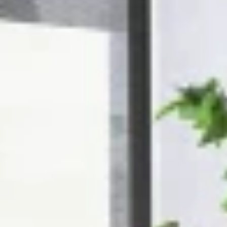
Ana Sayfa
Ürünler
Projeler
Blog
S.S.S
Hakkımızda
İletişim