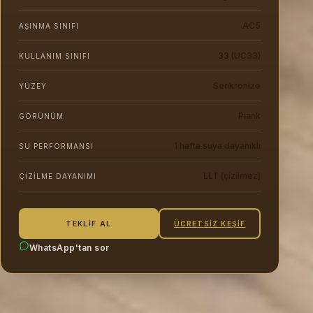
AC5
AŞINMA SINIFI
33 (UC33)
KULLANIM SINIFI
Senkronize
YÜZEY
Plank
GÖRÜNÜM
1 hafta suya dayanıklı
SU PERFORMANSI
LLT (çizilmez)
ÇIZILME DAYANIMI
ÜCRETSIZ KEŞIF
TEKLIF AL
WhatsApp'tan sor