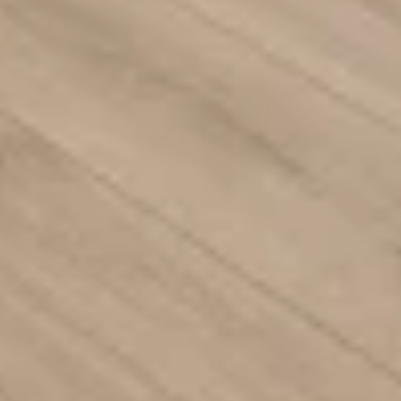
Montaj
eyiyle
Geçmeli kilit sistemiyle çabuk ve
katar.
zahmetsiz döşenir; ek yerleri sıkı ve
sağlam kapanır.
çin uygundur?
ar; modern, minimal ya da klasik her tarza zemin olur.