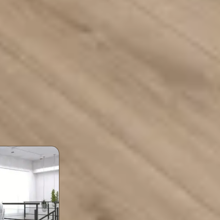
Teknik Özellikler ve Kullanım Alanları
ıklılık
Görünüm
ım sınıfıyla; çizilme, darbe ve
Doğal ahşap dokusu ve mat yüz
arşı gündelik kullanımda
mekâna sıcak, sade bir görünüm 
dayanır.
 Laquered Taupe Oak 2 rengi hangi alanlar i
Dekorasyonla Uyum
Mobilya ve duvar renkleriyle kolayca uyum sağl