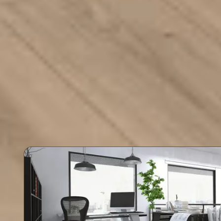
Kullanım Alanı
Dayan
Ev ve ofis gibi günlük kullanımın yoğun
AC5 kullan
olduğu alanlar için uygundur.
aşınmaya k
rahatlıkla 
Vintage Matt