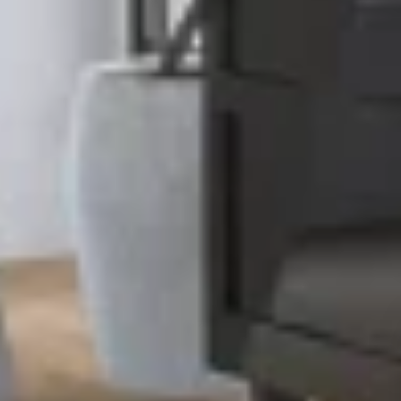
OOD
Vintage Matt Laquered Taupe Oak 2