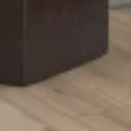
Büyüt
DIĞER RENK SEÇENEKLERI (
9
)
Uberwood koleksiyonundaki farklı renkleri inceleyin.