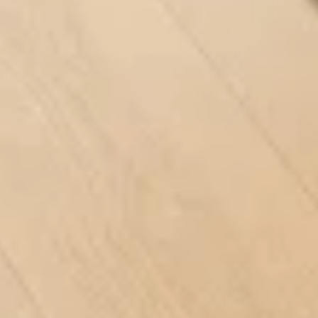
+90 532 211 66 03
Teklif Al
ÜRÜNLER
LAMINAT PARKE
CLASSEN
NUVA
GERI
NUVA — TÜM RENKLER