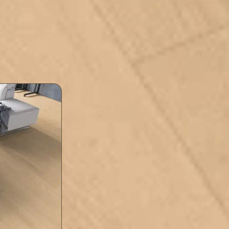
arşı gündelik kullanımda
mekâna sıcak, sade bir görünüm 
dayanır.
age Oak Beige rengi hangi alanlar için uygu
Dekorasyonla Uyum
Mobilya ve duvar renkleriyle kolayca uyum sağl
Salon, Yatak Odası, Koridor ve Ofis
Salon, yatak odası, koridor ve çalışma alanında 