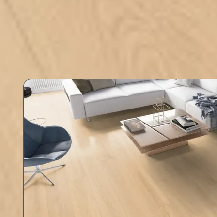
olduğu alanlar için uygundur.
aşınmaya k
rahatlıkla 
Cott