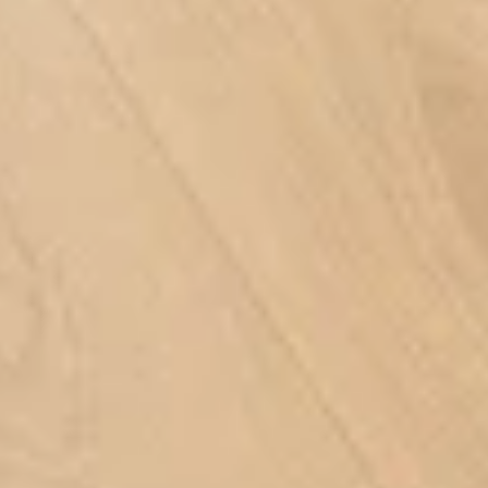
Büyüt
DIĞER RENK SEÇENEKLERI (
9
)
Nuva koleksiyonundaki farklı renkleri inceleyin.