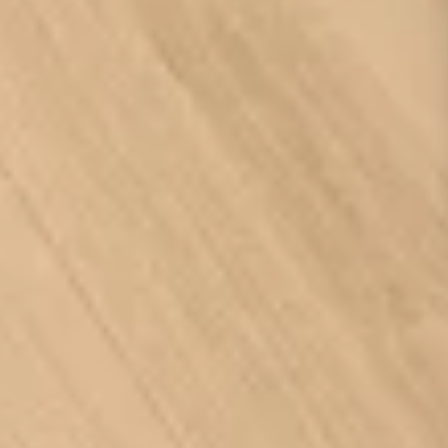
Pure Oak Grey Brown
Pure Oak Mid Brown
Soft Oak Beige
Soft Oak Dark Brown
Teknik Özellikler ve Kullanım Alanları
ıklılık
Görünüm
ım sınıfıyla; çizilme, darbe ve
Doğal ahşap dokusu ve mat yüz