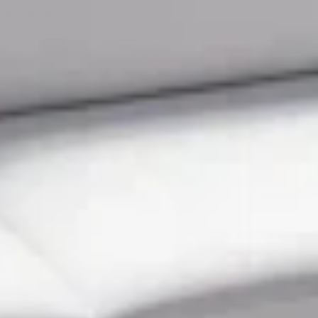
İçeriğe geç