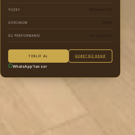
Minipearl 2.0
YÜZEY
Plank
GÖRÜNÜM
Su geçirmez
SU PERFORMANSI
ÜCRETSIZ KEŞIF
TEKLIF AL
WhatsApp'tan sor
Montaj
eyiyle
Geçmeli kilit sistemiyle çabuk ve