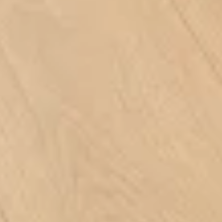
Canyon Oak Brown
Cottage Oak Beige
Cotton Oak Dark Brown
Pure Oak Brown
Walnut Brown
Kullanım Alanı
Dayan
Ev ve ofis gibi günlük kullanımın yoğun
AC6 kullan