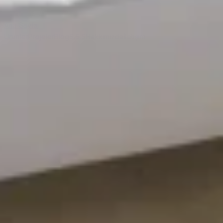
Ana Sayfa
Ürünler
Projeler
Blog
S.S.S
Hakkımızda
İletişim