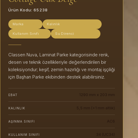
Ürün Kodu:
65238
Marka
Classen
Kalınlık
5,5 mm (+1 mm altlık)
Kullanım Sınıfı
AC6
Su Direnci
Su geçirmez
Classen Nuva, Laminat Parke kategorisinde renk,
desen ve teknik özellikleriyle değerlendirilen bir
koleksiyondur; keşif, zemin hazırlığı ve montaj işçiliği
için Başhan Parke ekibinden destek alabilirsiniz.
1290 mm x 203 mm
EBAT
5,5 mm (+1 mm altlık)
KALINLIK
AC6
AŞINMA SINIFI
34 (UC34)
KULLANIM SINIFI