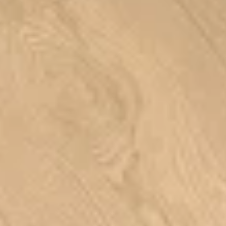
katar.
zahmetsiz döşenir; ek yerleri sıkı ve
sağlam kapanır.
ndur?
ar; modern, minimal ya da klasik her tarza zemin olur.
rahatlıkla kullanılır; bütünlüklü görünümüyle mekânı toparlar.