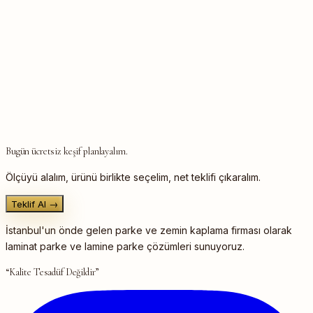
Bugün ücretsiz keşif planlayalım.
Ölçüyü alalım, ürünü birlikte seçelim, net teklifi çıkaralım.
Teklif Al →
İstanbul'un önde gelen parke ve zemin kaplama firması olarak
laminat parke ve lamine parke çözümleri sunuyoruz.
“Kalite Tesadüf Değildir”