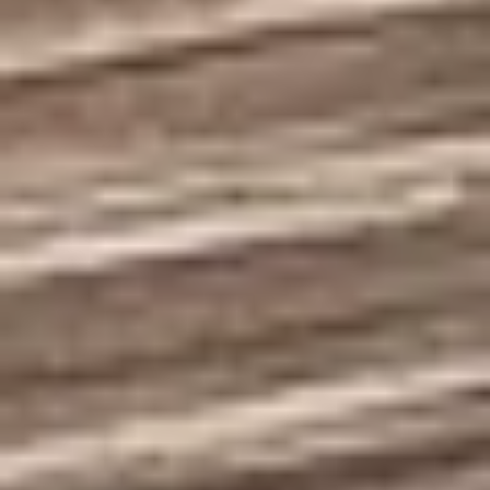
kullanılır?
Milano Süpürgelik MILANO montajını da
yapıyor musunuz?
Bu modeli yerinde görmek ister
misiniz?
BP
Numune, keşif ve uygulama desteğimizle
doğru seçimi kolayca yapın. Ekibimiz size en
uygun çözümü sunmak için burada.
TEKLIF AL
WHATSAPP'TAN SOR
STANDARD SERISI MODELLERINE DÖN