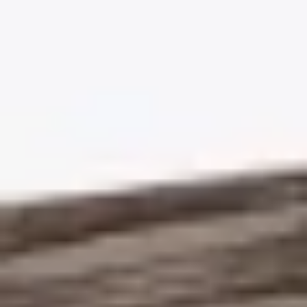
uygundur.
Dayanıklılık
Çizilme, darbe ve aşınmaya karşı dayanıklıdır; yoğun
kullanılan alanlarda uzun yıllar formunu korur.
Görünüm
Doğal ahşap dokusu ve mat yüzeyiyle mekâna sıcak,
sade bir görünüm katar.
Montaj
Geçmeli kilit sistemiyle çabuk ve zahmetsiz döşenir; ek