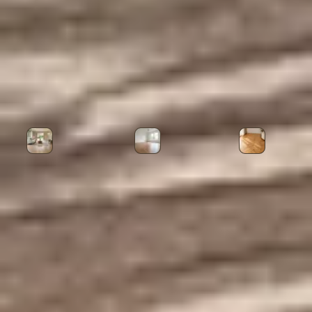
Elegant Serisi
Lumi Serisi
PVC Süpürgelik
Diğer Ürün Kategorileri
Laminat Parke
Lamine Parke
Masif Par
Sıkça Sorulan Sorular
Milano Süpürgelik MILANO için nasıl teklif
alabilirim?
Milano Süpürgelik MILANO hangi alanlarda