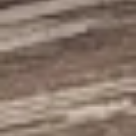
Mobilya ve duvar renkleriyle kolayca uyum sağlar;
modern, minimal ya da klasik her tarza zemin olur.
Salon, Yatak Odası, Koridor ve Ofis
Salon, yatak odası, koridor ve çalışma alanında rahatlıkla
kullanılır; bütünlüklü görünümüyle mekânı toparlar.
Ferahlık ve Estetik
Mat yüzeyi ışığı yumuşatır, göz yormaz; odaya dingin ve
dengeli bir zemin kazandırır.
Aynı Kategoride Diğer Markalar