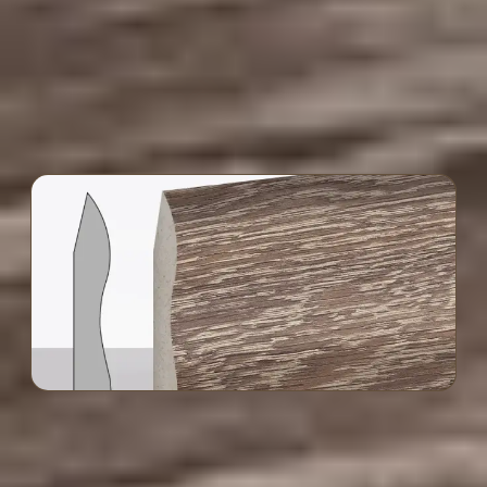
yerleri sıkı ve sağlam kapanır.
Milano Süpürgelik MILANO rengi hangi
alanlar için uygundur?
Dekorasyonla Uyum