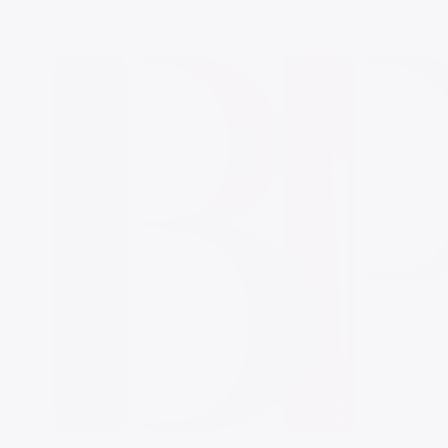
İçeriğe geç