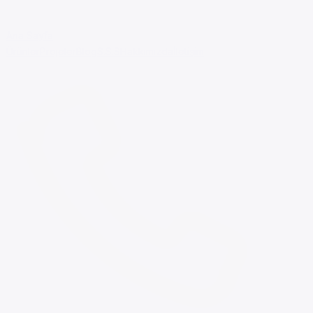
Ana Sayfa
Ürünler
Projeler
Blog
S.S.S
Hakkımızda
İletişim