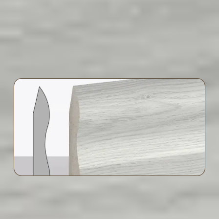
yerleri sıkı ve sağlam kapanır.
Fethiye Süpürgelik FETHIYE rengi hangi
alanlar için uygundur?
Dekorasyonla Uyum