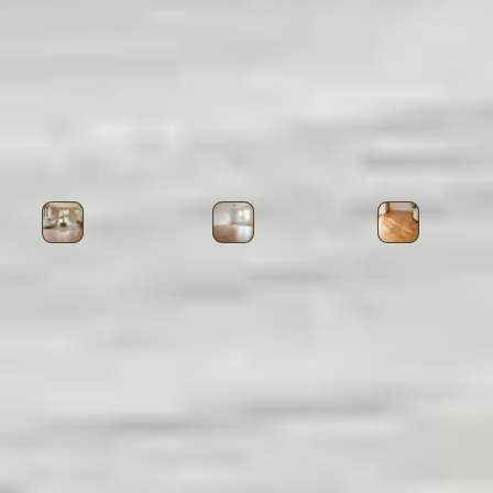
Elegant Serisi
Lumi Serisi
PVC Süpürgelik
Diğer Ürün Kategorileri
Laminat Parke
Lamine Parke
Masif Par
Sıkça Sorulan Sorular
Fethiye Süpürgelik FETHIYE için nasıl teklif
alabilirim?
Fethiye Süpürgelik FETHIYE hangi alanlarda