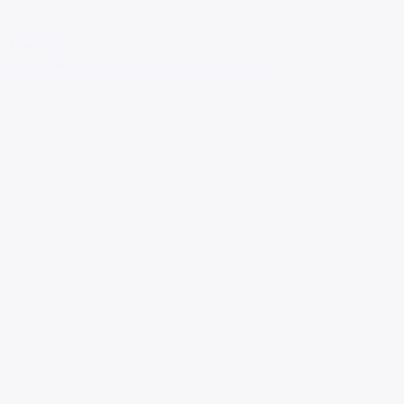
Ana Sayfa
Ürünler
Projeler
Blog
S.S.S
Hakkımızda
İletişim