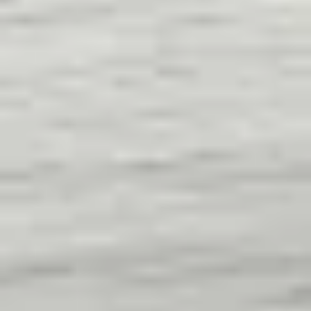
kullanılır?
Fethiye Süpürgelik FETHIYE montajını da
yapıyor musunuz?
Bu modeli yerinde görmek ister
misiniz?
BP
Numune, keşif ve uygulama desteğimizle
doğru seçimi kolayca yapın. Ekibimiz size en
uygun çözümü sunmak için burada.
TEKLIF AL
WHATSAPP'TAN SOR
STANDARD SERISI MODELLERINE DÖN