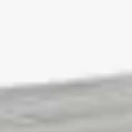
uygundur.
Dayanıklılık
Çizilme, darbe ve aşınmaya karşı dayanıklıdır; yoğun
kullanılan alanlarda uzun yıllar formunu korur.
Görünüm
Doğal ahşap dokusu ve mat yüzeyiyle mekâna sıcak,
sade bir görünüm katar.
Montaj
Geçmeli kilit sistemiyle çabuk ve zahmetsiz döşenir; ek