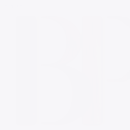
İçeriğe geç