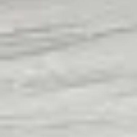
Mobilya ve duvar renkleriyle kolayca uyum sağlar;
modern, minimal ya da klasik her tarza zemin olur.
Salon, Yatak Odası, Koridor ve Ofis
Salon, yatak odası, koridor ve çalışma alanında rahatlıkla
kullanılır; bütünlüklü görünümüyle mekânı toparlar.
Ferahlık ve Estetik
Mat yüzeyi ışığı yumuşatır, göz yormaz; odaya dingin ve
dengeli bir zemin kazandırır.
Aynı Kategoride Diğer Markalar