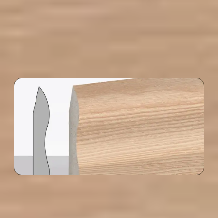
yerleri sıkı ve sağlam kapanır.
Çam Süpürgelik CAM rengi hangi alanlar için
uygundur?
Dekorasyonla Uyum