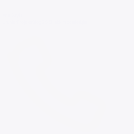
Ana Sayfa
Ürünler
Projeler
Blog
S.S.S
Hakkımızda
İletişim