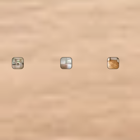
Elegant Serisi
Lumi Serisi
PVC Süpürgelik
Diğer Ürün Kategorileri
Laminat Parke
Lamine Parke
Masif Par
Sıkça Sorulan Sorular
Çam Süpürgelik CAM için nasıl teklif
alabilirim?
Çam Süpürgelik CAM hangi alanlarda