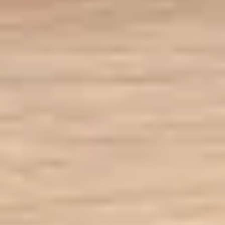
Mobilya ve duvar renkleriyle kolayca uyum sağlar;
modern, minimal ya da klasik her tarza zemin olur.
Salon, Yatak Odası, Koridor ve Ofis
Salon, yatak odası, koridor ve çalışma alanında rahatlıkla
kullanılır; bütünlüklü görünümüyle mekânı toparlar.
Ferahlık ve Estetik
Mat yüzeyi ışığı yumuşatır, göz yormaz; odaya dingin ve
dengeli bir zemin kazandırır.
Aynı Kategoride Diğer Markalar