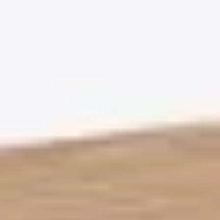
uygundur.
Dayanıklılık
Çizilme, darbe ve aşınmaya karşı dayanıklıdır; yoğun
kullanılan alanlarda uzun yıllar formunu korur.
Görünüm
Doğal ahşap dokusu ve mat yüzeyiyle mekâna sıcak,
sade bir görünüm katar.
Montaj
Geçmeli kilit sistemiyle çabuk ve zahmetsiz döşenir; ek