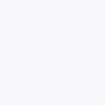
İçeriğe geç