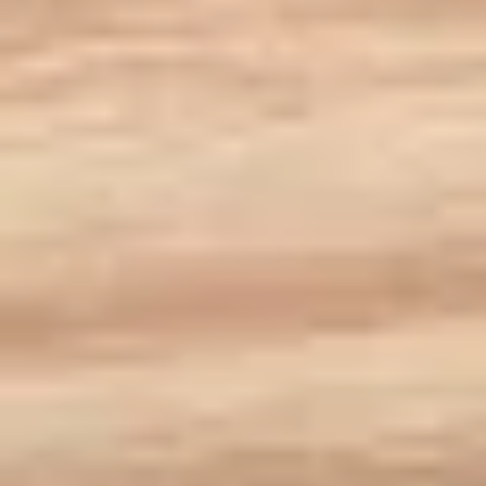
kullanılır?
Çam Süpürgelik CAM montajını da yapıyor
musunuz?
Bu modeli yerinde görmek ister
misiniz?
BP
Numune, keşif ve uygulama desteğimizle
doğru seçimi kolayca yapın. Ekibimiz size en
uygun çözümü sunmak için burada.
TEKLIF AL
WHATSAPP'TAN SOR
STANDARD SERISI MODELLERINE DÖN